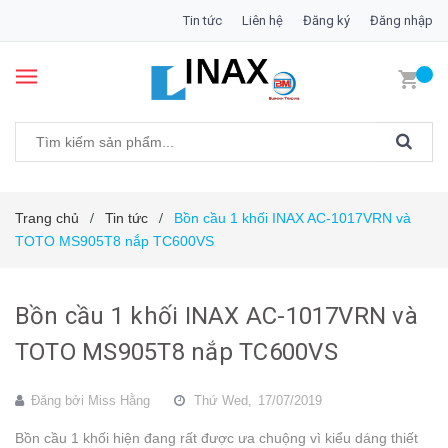
Tin tức
Liên hệ
Đăng ký
Đăng nhập
Trang chủ
Tin tức
Bồn cầu 1 khối INAX AC-1017VRN và
/
/
TOTO MS905T8 nắp TC600VS
Bồn cầu 1 khối INAX AC-1017VRN và
TOTO MS905T8 nắp TC600VS
Đăng bởi
Miss Hằng
Thứ Wed,
17/07/2019
Bồn cầu 1 khối hiện đang rất được ưa chuộng vì kiểu dáng thiết