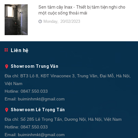
Sen tắm cây Inax - Thiết bị tắm tiện nghi cho
một cuộc sống thoải mái
Monday,
20/02/2023
Liên hệ
Showroom Trung Văn
Địa chỉ:
BT3 Lô 8, KĐT Vinaconex 3, Trung Văn, Đại Mỗ, Hà Nội,
Việt Nam
Hotline:
0847.550.033
Email:
buiminhmkt@gmail.com
Showroom Lê Trọng Tấn
Địa chỉ:
Số 285 Lê Trọng Tấn, Dương Nội, Hà Nội, Việt Nam
Hotline:
0847.550.033
Email:
buiminhmkt@gmail.com