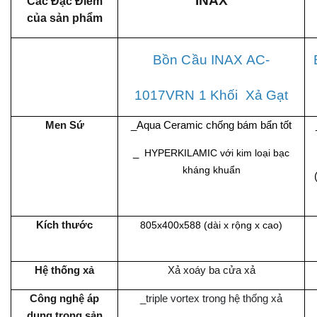
INAX
Các Đặc Điểm
của sản phẩm
Bồn Cầu INAX AC-
1017VRN 1 Khối Xả Gạt
Men Sứ
_Aqua Ceramic chống bám bẩn tốt
_
HYPERKILAMIC với kim loại bạc
kháng khuẩn
Kích thước
805x400x588
(dài x rộng x cao)
Hệ thống xả
Xả xoáy ba cửa xả
Công nghệ áp
_triple vortex trong hệ thống xả
dụng trong sản