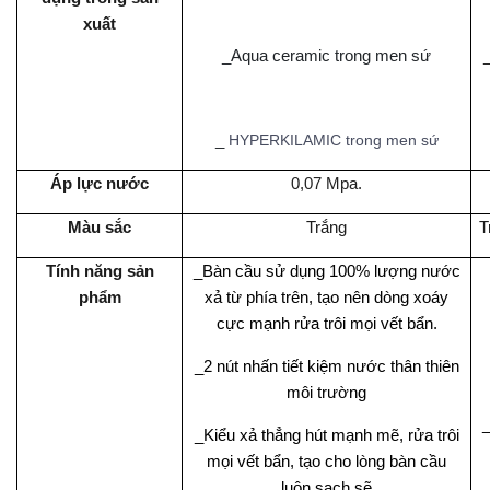
xuất
_Aqua ceramic trong men sứ
_
HYPERKILAMIC trong men sứ
Áp lực nước
0,07 Mpa.
Màu sắc
Trắng
T
Tính năng sản
_Bàn cầu sử dụng 100% lượng nước
phẩm
xả từ phía trên, tạo nên dòng xoáy
cực mạnh rửa trôi mọi vết bẩn.
_2 nút nhấn tiết kiệm nước thân thiên
môi trường
_Kiểu xả thẳng hút mạnh mẽ, rửa trôi
mọi vết bẩn, tạo cho lòng bàn cầu
luôn sạch sẽ