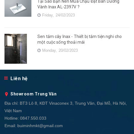
Tại Sao Bạn Nên Mua Chậu Đặt Bàn Dương
Vành Inax AL-2397V ?
Friday,
24/02/2023
Sen tắm cây Inax - Thiết bị tắm tiện nghi cho
một cuộc sống thoải mái
Monday,
20/02/2023
Liên hệ
Showroom Trung Văn
Địa chỉ:
BT3 Lô 8, KĐT Vinaconex 3, Trung Văn, Đại Mỗ, Hà Nội,
Việt Nam
Hotline:
0847.550.033
Email:
buiminhmkt@gmail.com