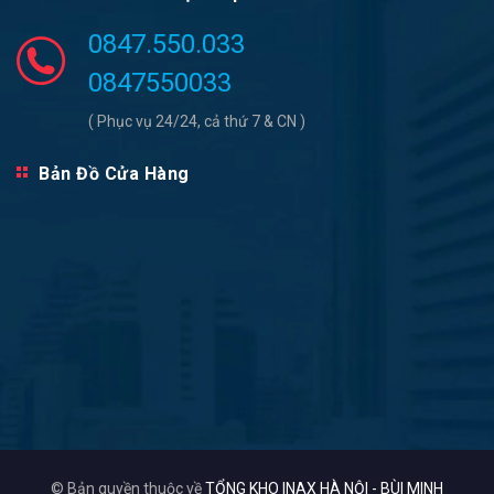
0847.550.033
0847550033
( Phục vụ 24/24, cả thứ 7 & CN )
Bản Đồ Cửa Hàng
© Bản quyền thuộc về
TỔNG KHO INAX HÀ NỘI - BÙI MINH