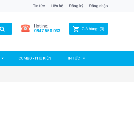
Tin tức
Liên hệ
Đăng ký
Đăng nhập
Hotline:
Giỏ hàng:
(
0
)
0847.550.033
COMBO - PHỤ KIỆN
TIN TỨC