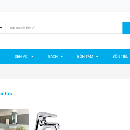
SEN VÒI
GẠCH
BỒN TẮM
BỒN TIỂU
in tức