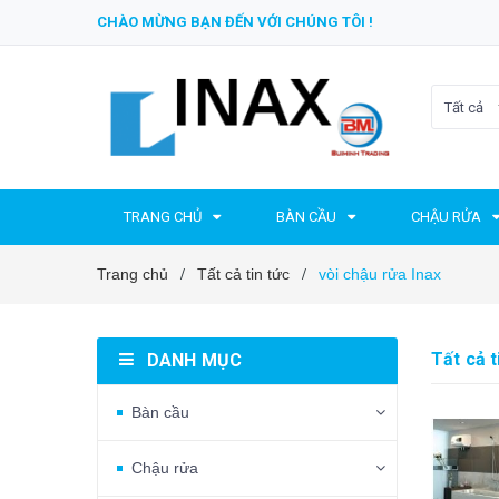
CHÀO MỪNG BẠN ĐẾN VỚI CHÚNG TÔI !
Tất cả
TRANG CHỦ
BÀN CẦU
CHẬU RỬA
Trang chủ
Tất cả tin tức
vòi chậu rửa Inax
/
/
Tất cả t
DANH MỤC
Bàn cầu
Chậu rửa