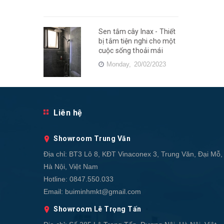
Sen tắm cây Inax - Thiết
bị tắm tiện nghi cho một
cuộc sống thoải mái
Monday,
20/02/2023
Liên hệ
Showroom Trung Văn
Địa chỉ:
BT3 Lô 8, KĐT Vinaconex 3, Trung Văn, Đại Mỗ,
Hà Nội, Việt Nam
Hotline:
0847.550.033
Email:
buiminhmkt@gmail.com
Showroom Lê Trọng Tấn