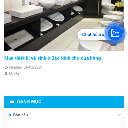
Chat hỗ trợ
Mua thiết bị vệ sinh ở Bắc Ninh cho cửa hàng
Monday,
16/03/2020
Mr.Đức
DANH MỤC
Bàn cầu