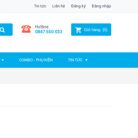
Tin tức
Liên hệ
Đăng ký
Đăng nhập
Hotline:
Giỏ hàng:
(
0
)
0847.550.033
COMBO - PHỤ KIỆN
TIN TỨC