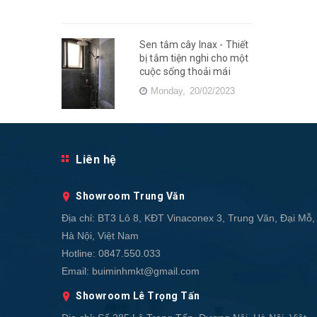
Sen tắm cây Inax - Thiết
bị tắm tiện nghi cho một
cuộc sống thoải mái
Monday,
20/02/2023
Liên hệ
Showroom Trung Văn
Địa chỉ:
BT3 Lô 8, KĐT Vinaconex 3, Trung Văn, Đại Mỗ,
Hà Nội, Việt Nam
Hotline:
0847.550.033
Email:
buiminhmkt@gmail.com
Showroom Lê Trọng Tấn