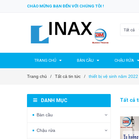
CHÀO MỪNG BẠN ĐẾN VỚI CHÚNG TÔI !
Tất cả
TRANG CHỦ
BÀN CẦU
CHẬU RỬA
Trang chủ
Tất cả tin tức
thiết bị vệ sinh năm 2022
/
/
Tất cả t
DANH MỤC
Bàn cầu
Chậu rửa