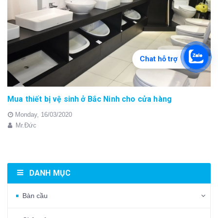
Chat hỗ trợ
Mua thiết bị vệ sinh ở Bắc Ninh cho cửa hàng
Monday,
16/03/2020
Mr.Đức
DANH MỤC
Bàn cầu