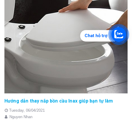
Chat hỗ trợ
Hướng dẫn thay nắp bồn cầu Inax giúp bạn tự làm
Tuesday,
06/04/2021
Nguyen Nhan