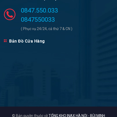
0847.550.033
0847550033
( Phục vụ 24/24, cả thứ 7 & CN )
Bản Đồ Cửa Hàng
© Bản quyền thuộc về
TỔNG KHO INAX HÀ NỘI - BÙI MINH