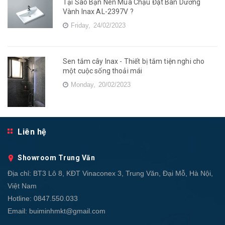
Tại Sao Bạn Nên Mua Chậu Đặt Bàn Dương
Vành Inax AL-2397V ?
Friday,
24/02/2023
Sen tắm cây Inax - Thiết bị tắm tiện nghi cho
một cuộc sống thoải mái
Monday,
20/02/2023
Liên hệ
Showroom Trung Văn
Địa chỉ:
BT3 Lô 8, KĐT Vinaconex 3, Trung Văn, Đại Mỗ, Hà Nội,
Việt Nam
Hotline:
0847.550.033
Email:
buiminhmkt@gmail.com