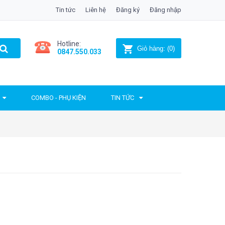
Tin tức
Liên hệ
Đăng ký
Đăng nhập
Hotline:
Giỏ hàng:
(
0
)
0847.550.033
COMBO - PHỤ KIỆN
TIN TỨC