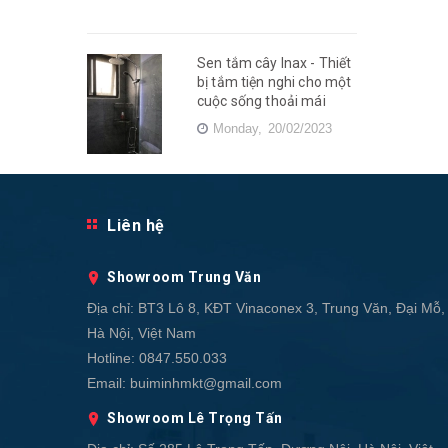
Sen tắm cây Inax - Thiết
bị tắm tiện nghi cho một
cuộc sống thoải mái
Monday,
20/02/2023
Liên hệ
Showroom Trung Văn
Địa chỉ:
BT3 Lô 8, KĐT Vinaconex 3, Trung Văn, Đại Mỗ,
Hà Nội, Việt Nam
Hotline:
0847.550.033
Email:
buiminhmkt@gmail.com
Showroom Lê Trọng Tấn