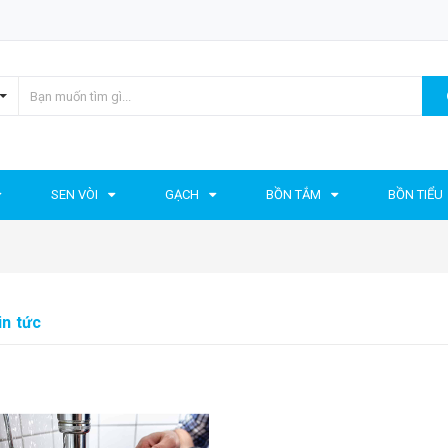
SEN VÒI
GẠCH
BỒN TẮM
BỒN TIỂU
in tức