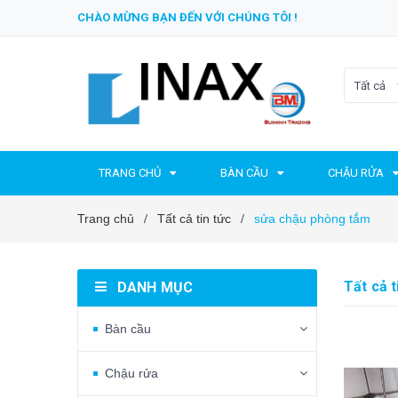
CHÀO MỪNG BẠN ĐẾN VỚI CHÚNG TÔI !
Tất cả
TRANG CHỦ
BÀN CẦU
CHẬU RỬA
Trang chủ
Tất cả tin tức
sửa chậu phòng tắm
/
/
Tất cả t
DANH MỤC
Bàn cầu
Chậu rửa