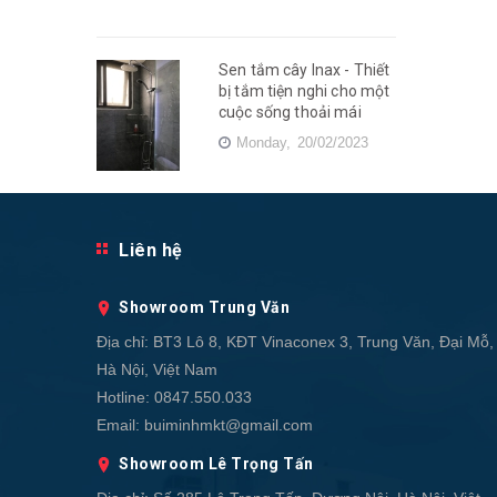
Sen tắm cây Inax - Thiết
bị tắm tiện nghi cho một
cuộc sống thoải mái
Monday,
20/02/2023
Liên hệ
Showroom Trung Văn
Địa chỉ:
BT3 Lô 8, KĐT Vinaconex 3, Trung Văn, Đại Mỗ,
Hà Nội, Việt Nam
Hotline:
0847.550.033
Email:
buiminhmkt@gmail.com
Showroom Lê Trọng Tấn