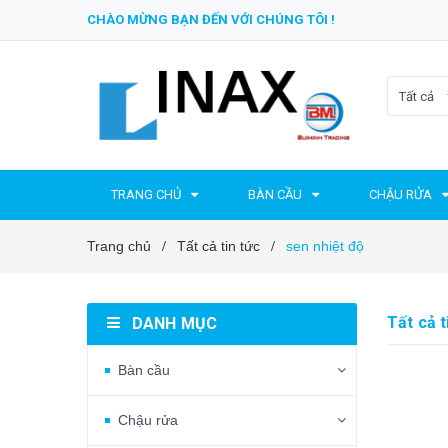
CHÀO MỪNG BẠN ĐẾN VỚI CHÚNG TÔI !
Tất cả
TRANG CHỦ
BÀN CẦU
CHẬU RỬA
Trang chủ
Tất cả tin tức
sen nhiệt độ
/
/
Tất cả t
DANH MỤC
Bàn cầu
Chậu rửa