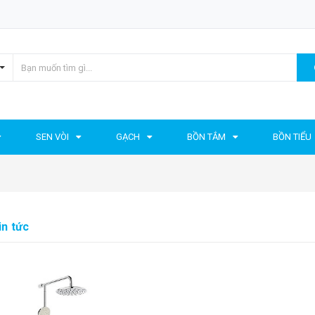
SEN VÒI
GẠCH
BỒN TẮM
BỒN TIỂU
in tức