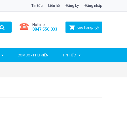
Tin tức
Liên hệ
Đăng ký
Đăng nhập
Hotline:
Giỏ hàng:
(
0
)
0847.550.033
COMBO - PHỤ KIỆN
TIN TỨC