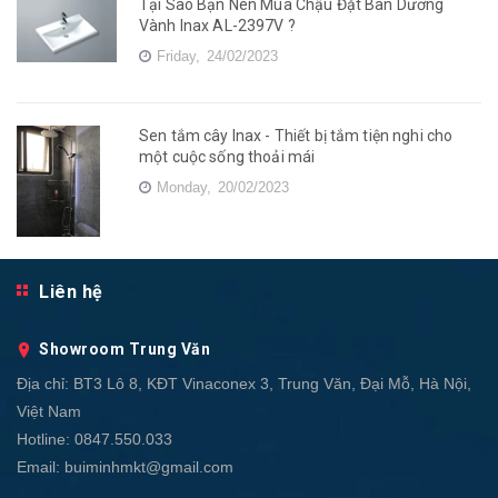
Tại Sao Bạn Nên Mua Chậu Đặt Bàn Dương
Vành Inax AL-2397V ?
Friday,
24/02/2023
Sen tắm cây Inax - Thiết bị tắm tiện nghi cho
một cuộc sống thoải mái
Monday,
20/02/2023
Liên hệ
Showroom Trung Văn
Địa chỉ:
BT3 Lô 8, KĐT Vinaconex 3, Trung Văn, Đại Mỗ, Hà Nội,
Việt Nam
Hotline:
0847.550.033
Email:
buiminhmkt@gmail.com