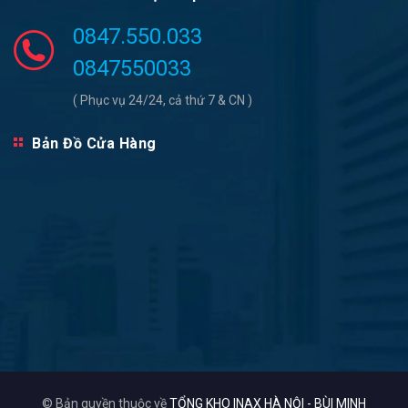
0847.550.033
0847550033
( Phục vụ 24/24, cả thứ 7 & CN )
Bản Đồ Cửa Hàng
© Bản quyền thuộc về
TỔNG KHO INAX HÀ NỘI - BÙI MINH