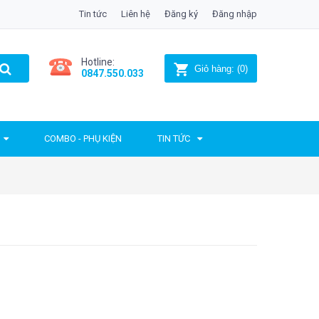
Tin tức
Liên hệ
Đăng ký
Đăng nhập
Hotline:
Giỏ hàng:
(
0
)
0847.550.033
COMBO - PHỤ KIỆN
TIN TỨC