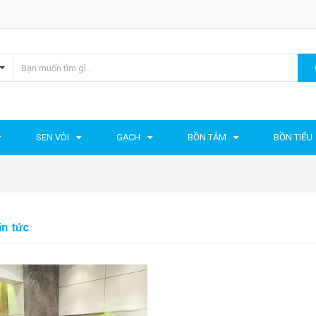
SEN VÒI
GẠCH
BỒN TẮM
BỒN TIỂU
in tức