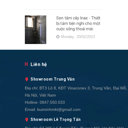
Sen tắm cây Inax - Thiết
bị tắm tiện nghi cho một
cuộc sống thoải mái
Monday,
20/02/2023
Liên hệ
Showroom Trung Văn
Địa chỉ:
BT3 Lô 8, KĐT Vinaconex 3, Trung Văn, Đại Mỗ,
Hà Nội, Việt Nam
Hotline:
0847.550.033
Email:
buiminhmkt@gmail.com
Showroom Lê Trọng Tấn