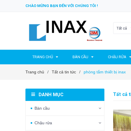
CHÀO MỪNG BẠN ĐẾN VỚI CHÚNG TÔI !
Tất cả
TRANG CHỦ
BÀN CẦU
CHẬU RỬA
Trang chủ
Tất cả tin tức
phòng tắm thiết bị inax
/
/
Tất cả t
DANH MỤC
Bàn cầu
Chậu rửa