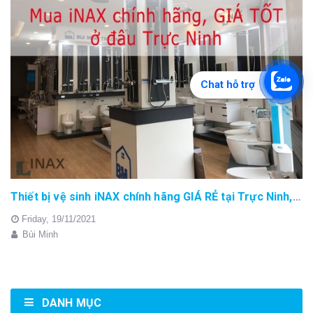
Chat hỗ trợ
Thiết bị vệ sinh iNAX chính hãng GIÁ RẺ tại Trực Ninh, Nam Định
Friday,
19/11/2021
Bùi Minh
DANH MỤC