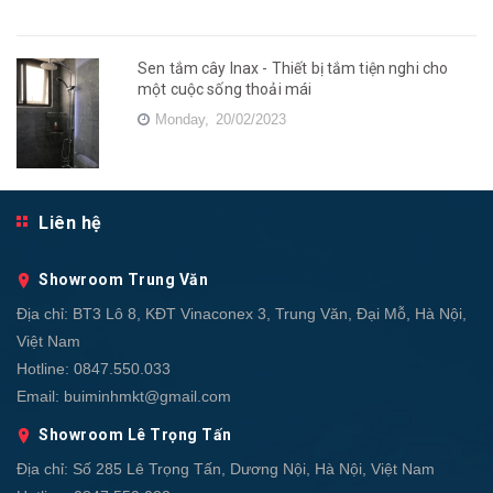
Sen tắm cây Inax - Thiết bị tắm tiện nghi cho
một cuộc sống thoải mái
Monday,
20/02/2023
Liên hệ
Showroom Trung Văn
Địa chỉ:
BT3 Lô 8, KĐT Vinaconex 3, Trung Văn, Đại Mỗ, Hà Nội,
Việt Nam
Hotline:
0847.550.033
Email:
buiminhmkt@gmail.com
Showroom Lê Trọng Tấn
Địa chỉ:
Số 285 Lê Trọng Tấn, Dương Nội, Hà Nội, Việt Nam