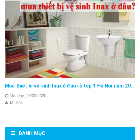
Mua thiết bị vệ sinh Inax ở đâu rẻ top 1 Hà Nội năm 2020
Monday,
23/03/2020
Mr.Đức
DANH MỤC