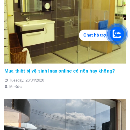
Chat hỗ trợ
Mua thiết bị vệ sinh Inax online có nên hay không?
Tuesday,
28/04/2020
Mr.Đức