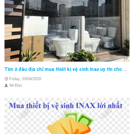
Tìm ở đâu địa chỉ mua thiết bị vệ sinh Inax uy tín cho bạn tại Hà Nội
Friday,
03/04/2020
Mr.Đức