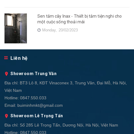
Sen tắm cây Inax - Thiết bị tắm tiện nghi cho
một cuộc sống thoải mái
Monday,
20/02/2023
Liên hệ
Showroom Trung Văn
Địa chỉ:
BT3 Lô 8, KĐT Vinaconex 3, Trung Văn, Đại Mỗ, Hà Nội,
Việt Nam
Hotline:
0847.550.033
Email:
buiminhmkt@gmail.com
Showroom Lê Trọng Tấn
Địa chỉ:
Số 285 Lê Trọng Tấn, Dương Nội, Hà Nội, Việt Nam
Hotline:
0847.550.033