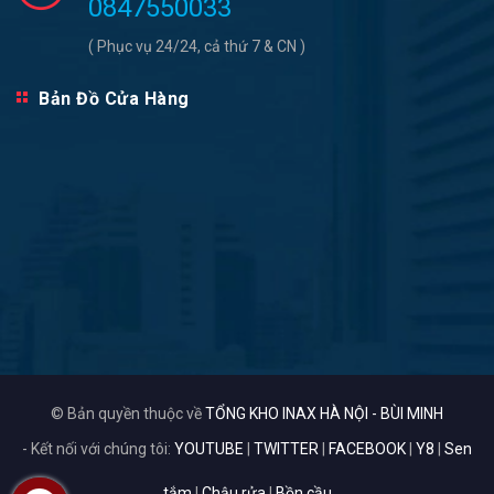
0847550033
( Phục vụ 24/24, cả thứ 7 & CN )
Bản Đồ Cửa Hàng
© Bản quyền thuộc về
TỔNG KHO INAX HÀ NỘI - BÙI MINH
- Kết nối với chúng tôi:
YOUTUBE
|
TWITTER
|
FACEBOOK
|
Y8
|
Sen
tắm
|
Chậu rửa
|
Bồn cầu