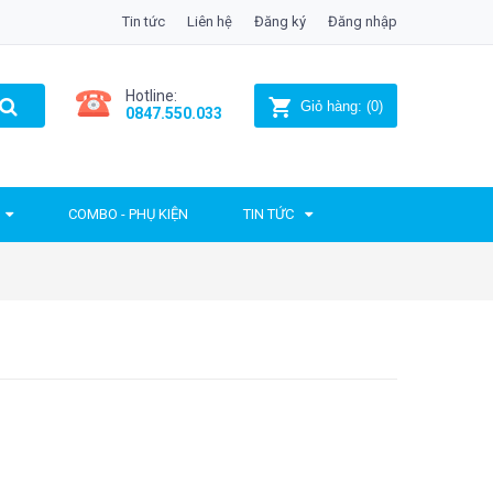
Tin tức
Liên hệ
Đăng ký
Đăng nhập
Hotline:
Giỏ hàng:
(
0
)
0847.550.033
COMBO - PHỤ KIỆN
TIN TỨC