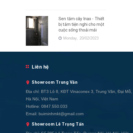
Sen tắm cây Inax - Thiết
bị tắm tiện nghi cho một
cuộc sống thoải mái
Monday,
20/02/2023
Liên hệ
Showroom Trung Văn
Địa chỉ:
BT3 Lô 8, KĐT Vinaconex 3, Trung Văn, Đại Mỗ,
Hà Nội, Việt Nam
Hotline:
0847.550.033
Email:
buiminhmkt@gmail.com
Showroom Lê Trọng Tấn