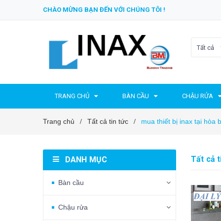
CHÀO MỪNG BẠN ĐẾN VỚI CHÚNG TÔI !
Tất cả
TRANG CHỦ
BÀN CẦU
CHẬU RỬA
Trang chủ
Tất cả tin tức
mua thiết bị inax tại hòa 
/
/
Tất cả t
DANH MỤC
Bàn cầu
Chậu rửa