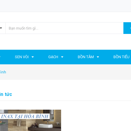
SEN VÒI
GẠCH
BỒN TẮM
BỒN TIỂU
bình
in tức