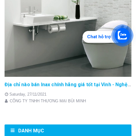
Chat hỗ trợ
Địa chỉ nào bán Inax chính hãng giá tốt tại Vinh - Nghệ An
Saturday,
27/11/2021
CÔNG TY TNHH THƯƠNG MẠI BÙI MINH
DANH MỤC