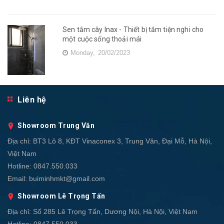
Sen tắm cây Inax - Thiết bị tắm tiện nghi cho
một cuộc sống thoải mái
Monday,
20/02/2023
Liên hệ
Showroom Trung Văn
Địa chỉ:
BT3 Lô 8, KĐT Vinaconex 3, Trung Văn, Đại Mỗ, Hà Nội,
Việt Nam
Hotline:
0847.550.033
Email:
buiminhmkt@gmail.com
Showroom Lê Trọng Tấn
Địa chỉ:
Số 285 Lê Trọng Tấn, Dương Nội, Hà Nội, Việt Nam
Hotline:
0847.550.033