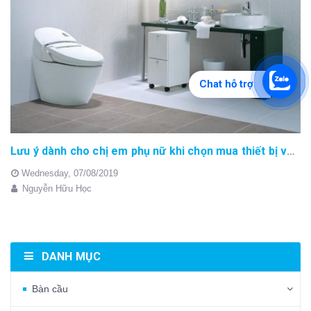
Chat hỗ trợ
Lưu ý dành cho chị em phụ nữ khi chọn mua thiết bị vệ sinh Inax!!!
Wednesday,
07/08/2019
Nguyễn Hữu Học
DANH MỤC
Bàn cầu