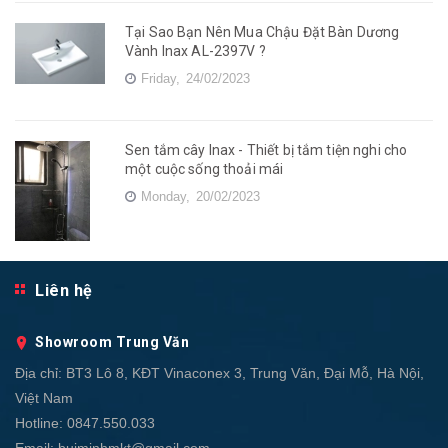
Tại Sao Bạn Nên Mua Chậu Đặt Bàn Dương
Vành Inax AL-2397V ?
Friday,
24/02/2023
Sen tắm cây Inax - Thiết bị tắm tiện nghi cho
một cuộc sống thoải mái
Monday,
20/02/2023
Liên hệ
Showroom Trung Văn
Địa chỉ:
BT3 Lô 8, KĐT Vinaconex 3, Trung Văn, Đại Mỗ, Hà Nội,
Việt Nam
Hotline:
0847.550.033