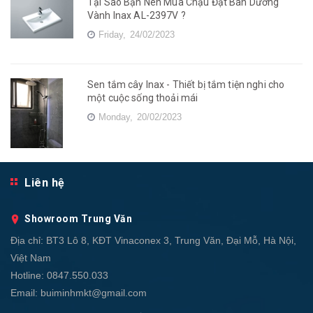
Tại Sao Bạn Nên Mua Chậu Đặt Bàn Dương
Vành Inax AL-2397V ?
Friday,
24/02/2023
Sen tắm cây Inax - Thiết bị tắm tiện nghi cho
một cuộc sống thoải mái
Monday,
20/02/2023
Liên hệ
Showroom Trung Văn
Địa chỉ:
BT3 Lô 8, KĐT Vinaconex 3, Trung Văn, Đại Mỗ, Hà Nội,
Việt Nam
Hotline:
0847.550.033
Email:
buiminhmkt@gmail.com