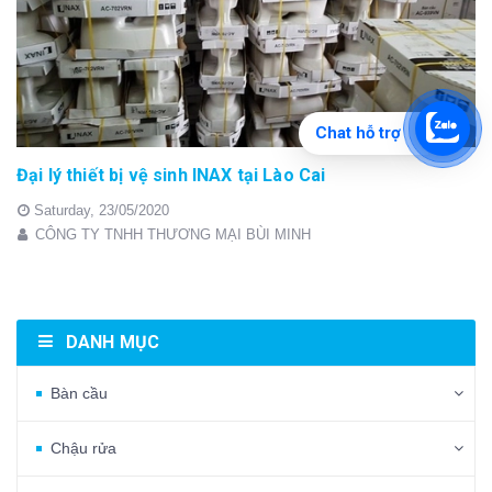
Chat hỗ trợ
Đại lý thiết bị vệ sinh INAX tại Lào Cai
Saturday,
23/05/2020
CÔNG TY TNHH THƯƠNG MẠI BÙI MINH
DANH MỤC
Bàn cầu
Chậu rửa