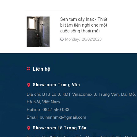
Sen tắm cây Inax - Thiết
bị tắm tiện nghi cho một
cuộc sống thoải mái
Monday,
20/02/2023
Liên hệ
Showroom Trung Văn
Địa chỉ:
BT3 Lô 8, KĐT Vinaconex 3, Trung Văn, Đại Mỗ,
Hà Nội, Việt Nam
Hotline:
0847.550.033
Email:
buiminhmkt@gmail.com
Showroom Lê Trọng Tấn