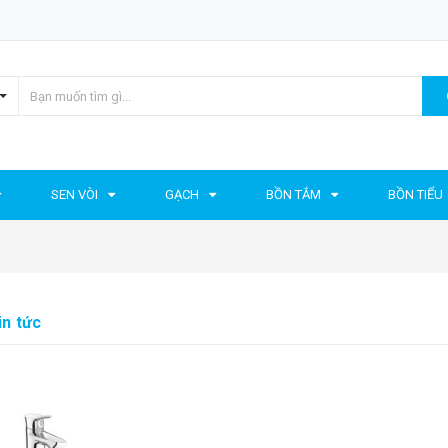
SEN VÒI
GẠCH
BỒN TẮM
BỒN TIỂU
in tức