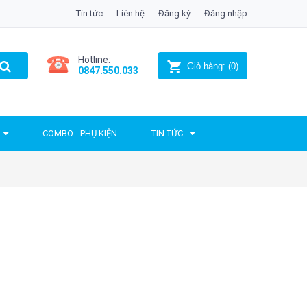
Tin tức
Liên hệ
Đăng ký
Đăng nhập
Hotline:
Giỏ hàng:
(
0
)
0847.550.033
COMBO - PHỤ KIỆN
TIN TỨC