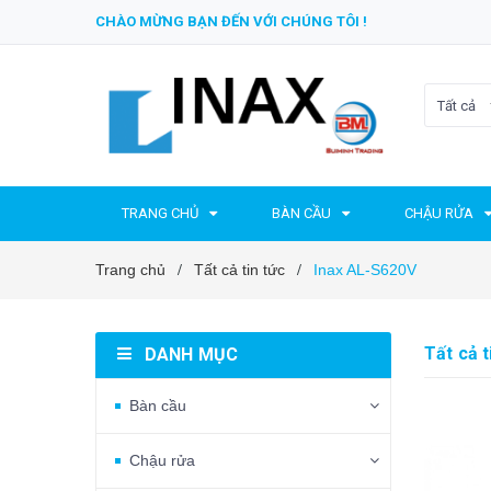
CHÀO MỪNG BẠN ĐẾN VỚI CHÚNG TÔI !
Tất cả
TRANG CHỦ
BÀN CẦU
CHẬU RỬA
Trang chủ
Tất cả tin tức
Inax AL-S620V
/
/
Tất cả t
DANH MỤC
Bàn cầu
Chậu rửa