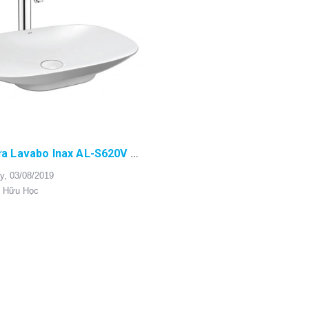
Chậu Rửa Lavabo Inax AL-S620V Đặt Bàn – Click ngay để nhận ngay giá cực sốc ưu đãi ngày những ngày mưa gió bão bùng chỉ có tại Đại lí Bùi Minh Inax!
y,
03/08/2019
 Hữu Học