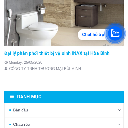
Chat hỗ trợ
Đại lý phân phối thiết bị vệ sinh INAX tại Hòa Bình
Monday,
25/05/2020
CÔNG TY TNHH THƯƠNG MẠI BÙI MINH
DANH MỤC
Bàn cầu
Chậu rửa