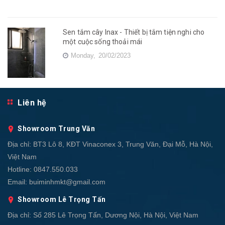
Sen tắm cây Inax - Thiết bị tắm tiện nghi cho
một cuộc sống thoải mái
Monday,
20/02/2023
Liên hệ
Showroom Trung Văn
Địa chỉ:
BT3 Lô 8, KĐT Vinaconex 3, Trung Văn, Đại Mỗ, Hà Nội,
Việt Nam
Hotline:
0847.550.033
Email:
buiminhmkt@gmail.com
Showroom Lê Trọng Tấn
Địa chỉ:
Số 285 Lê Trọng Tấn, Dương Nội, Hà Nội, Việt Nam