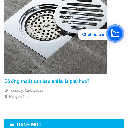
Chat hỗ trợ
Cỡ ống thoát sàn bao nhiêu là phù hợp?
Tuesday,
02/08/2022
Nguyen Nhan
DANH MỤC