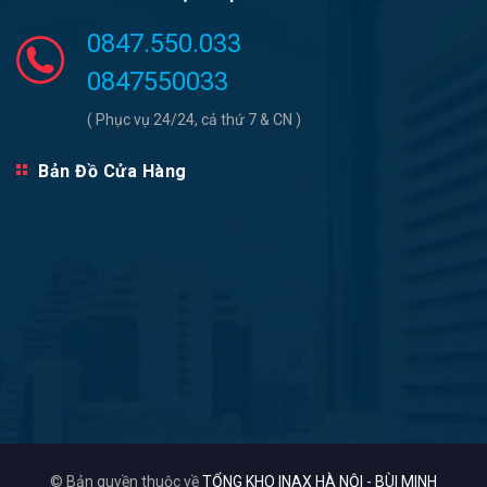
0847.550.033
0847550033
( Phục vụ 24/24, cả thứ 7 & CN )
Bản Đồ Cửa Hàng
© Bản quyền thuộc về
TỔNG KHO INAX HÀ NỘI - BÙI MINH