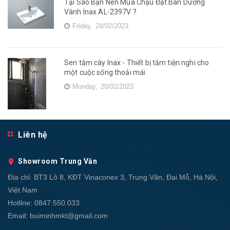
Tại Sao Bạn Nên Mua Chậu Đặt Bàn Dương
Vành Inax AL-2397V ?
Friday,
24/02/2023
Sen tắm cây Inax - Thiết bị tắm tiện nghi cho
một cuộc sống thoải mái
Monday,
20/02/2023
Liên hệ
Showroom Trung Văn
Địa chỉ:
BT3 Lô 8, KĐT Vinaconex 3, Trung Văn, Đại Mỗ, Hà Nội,
Việt Nam
Hotline:
0847.550.033
Email:
buiminhmkt@gmail.com