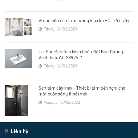
Vì sao bồn cầu treo tường Inax lại HOT đến vậy
Friday,
24/02/2023
Tại Sao Bạn Nên Mua Chậu Đặt Bàn Dương
Vành Inax AL-2397V ?
Friday,
24/02/2023
Sen tắm cây Inax - Thiết bị tắm tiện nghi cho
một cuộc sống thoải mái
Monday,
20/02/2023
Liên hệ