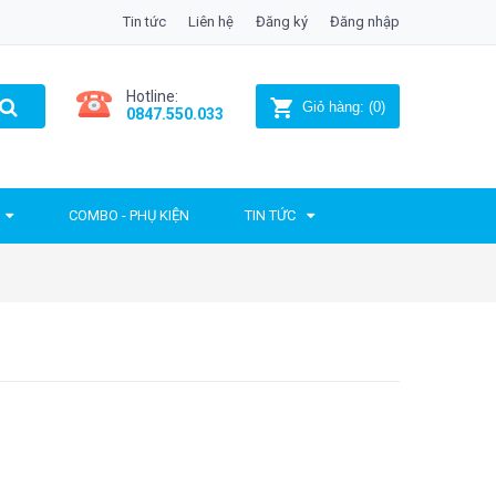
Tin tức
Liên hệ
Đăng ký
Đăng nhập
Hotline:
Giỏ hàng:
(
0
)
0847.550.033
COMBO - PHỤ KIỆN
TIN TỨC