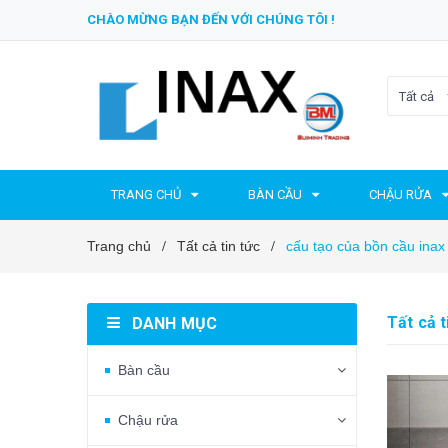
CHÀO MỪNG BẠN ĐẾN VỚI CHÚNG TÔI !
Tất cả
TRANG CHỦ
BÀN CẦU
CHẬU RỬA
Trang chủ
Tất cả tin tức
cấu tạo của bồn cầu inax
/
/
Tất cả t
DANH MỤC
Bàn cầu
Chậu rửa