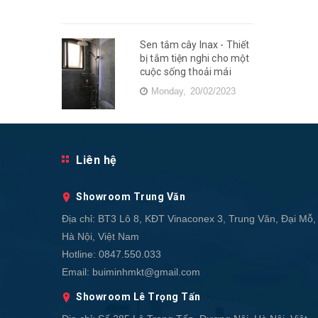
Sen tắm cây Inax - Thiết
bị tắm tiện nghi cho một
cuộc sống thoải mái
Monday,
20/02/2023
Liên hệ
Showroom Trung Văn
Địa chỉ:
BT3 Lô 8, KĐT Vinaconex 3, Trung Văn, Đại Mỗ,
Hà Nội, Việt Nam
Hotline:
0847.550.033
Email:
buiminhmkt@gmail.com
Showroom Lê Trọng Tấn