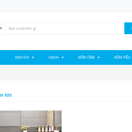
SEN VÒI
GẠCH
BỒN TẮM
BỒN TIỂU
in tức