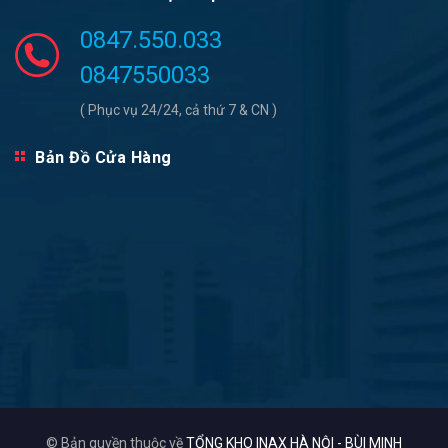
0847.550.033
0847550033
( Phục vụ 24/24, cả thứ 7 & CN )
Bản Đồ Cửa Hàng
© Bản quyền thuộc về
TỔNG KHO INAX HÀ NỘI - BÙI MINH