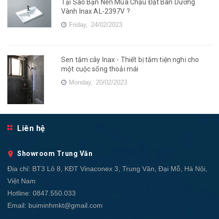
Tại Sao Bạn Nên Mua Chậu Đặt Bàn Dương
Vành Inax AL-2397V ?
Friday,
24/02/2023
Sen tắm cây Inax - Thiết bị tắm tiện nghi cho
một cuộc sống thoải mái
Monday,
20/02/2023
Liên hệ
Showroom Trung Văn
Địa chỉ:
BT3 Lô 8, KĐT Vinaconex 3, Trung Văn, Đại Mỗ, Hà Nội,
Việt Nam
Hotline:
0847.550.033
Email:
buiminhmkt@gmail.com