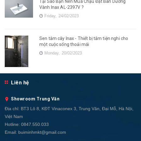
Tại Sao Bạn Nên Mua Chậu Đặt Bàn Dương
Vành Inax AL-2397V ?
Friday,
24/02/2023
Sen tắm cây Inax - Thiết bị tắm tiện nghi cho
một cuộc sống thoải mái
Monday,
20/02/2023
Liên hệ
Showroom Trung Văn
Địa chỉ:
BT3 Lô 8, KĐT Vinaconex 3, Trung Văn, Đại Mỗ, Hà Nội,
Việt Nam
Hotline:
0847.550.033
Email:
buiminhmkt@gmail.com