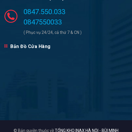
0847.550.033
0847550033
( Phục vụ 24/24, cả thứ 7 & CN )
Bản Đồ Cửa Hàng
© Bản quyền thuộc về
TỔNG KHO INAX HÀ NỘI - BÙI MINH