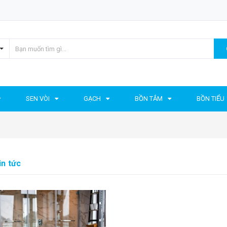
SEN VÒI
GẠCH
BỒN TẮM
BỒN TIỂU
in tức