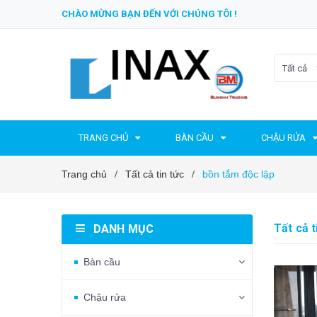
CHÀO MỪNG BẠN ĐẾN VỚI CHÚNG TÔI !
Tất cả
TRANG CHỦ
BÀN CẦU
CHẬU RỬA
Trang chủ
Tất cả tin tức
bồn tắm độc lập
/
/
Tất cả t
DANH MỤC
Bàn cầu
Chậu rửa