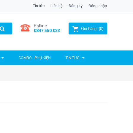
Tin tức
Liên hệ
Đăng ký
Đăng nhập
Hotline:
Giỏ hàng:
(
0
)
0847.550.033
COMBO - PHỤ KIỆN
TIN TỨC