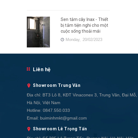
Sen tắm cây Inax - Thiết
bị tắm tiện nghi cho một
cuộc sống thoải mái
Monday,
20/02/2023
Liên hệ
Showroom Trung Văn
Địa chỉ:
BT3 Lô 8, KĐT Vinaconex 3, Trung Văn, Đại Mỗ,
Hà Nội, Việt Nam
Hotline:
0847.550.033
Email:
buiminhmkt@gmail.com
Showroom Lê Trọng Tấn