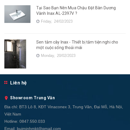
Tại Sao Bạn Nên Mua Chậu Đặt Bàn Dương
Vành Inax AL-2397V ?
Friday,
24/02/2023
Sen tắm cây Inax - Thiết bị tắm tiện nghi cho
một cuộc sống thoải mái
Monday,
20/02/2023
Liên hệ
Showroom Trung Văn
Địa chỉ:
BT3 Lô 8, KĐT Vinaconex 3, Trung Văn, Đại Mỗ, Hà Nội,
Việt Nam
Hotline:
0847.550.033
Email:
buiminhmkt@gmail.com