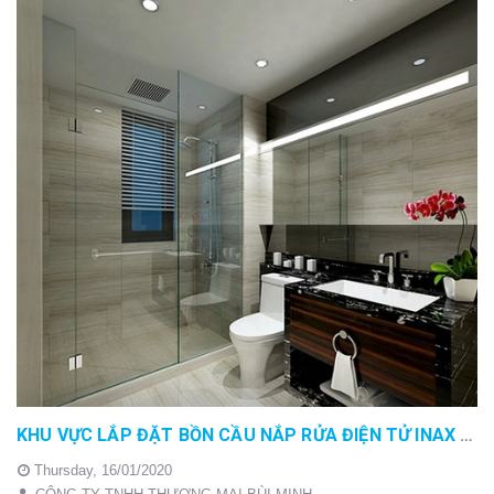
KHU VỰC LẮP ĐẶT BỒN CẦU NẮP RỬA ĐIỆN TỬ INAX CẦN CHÚ Ý NHỮNG GÌ
Thursday,
16/01/2020