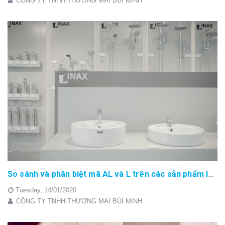
CÔNG TY TNHH THƯƠNG MẠI BÙI MINH
So sánh và phân biệt mã AL và L trên các sản phẩm lavabo INAX
Tuesday,
14/01/2020
CÔNG TY TNHH THƯƠNG MẠI BÙI MINH