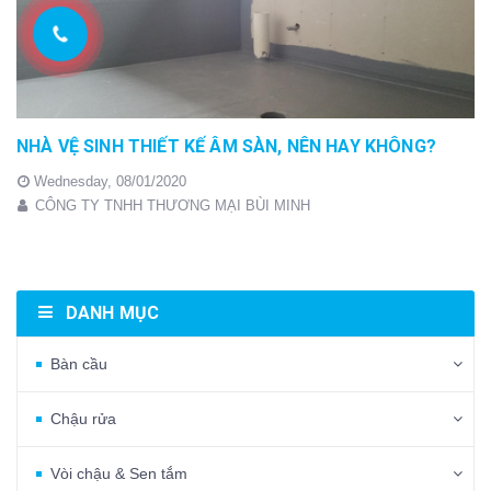
NHÀ VỆ SINH THIẾT KẾ ÂM SÀN, NÊN HAY KHÔNG?
Wednesday,
08/01/2020
CÔNG TY TNHH THƯƠNG MẠI BÙI MINH
DANH MỤC
Bàn cầu
Chậu rửa
Vòi chậu & Sen tắm