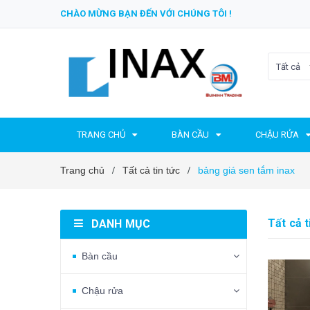
CHÀO MỪNG BẠN ĐẾN VỚI CHÚNG TÔI !
Tất cả
TRANG CHỦ
BÀN CẦU
CHẬU RỬA
Trang chủ
Tất cả tin tức
bảng giá sen tắm inax
/
/
Tất cả t
DANH MỤC
Bàn cầu
Chậu rửa