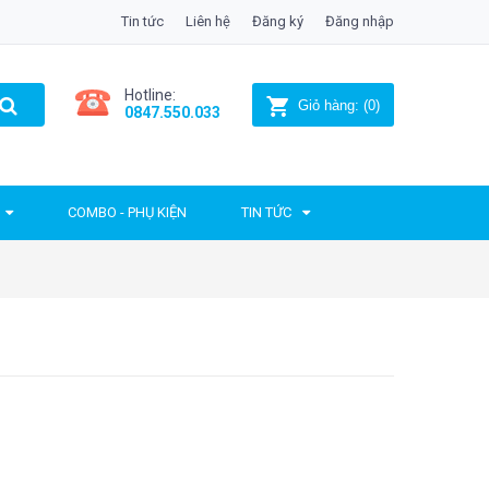
Tin tức
Liên hệ
Đăng ký
Đăng nhập
Hotline:
Giỏ hàng:
(
0
)
0847.550.033
COMBO - PHỤ KIỆN
TIN TỨC