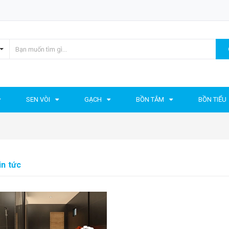
SEN VÒI
GẠCH
BỒN TẮM
BỒN TIỂU
in tức