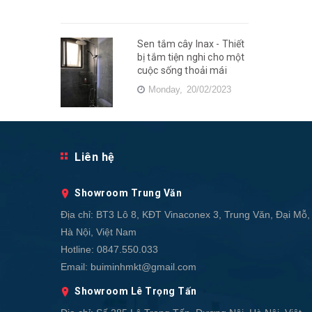
Sen tắm cây Inax - Thiết
bị tắm tiện nghi cho một
cuộc sống thoải mái
Monday,
20/02/2023
Liên hệ
Showroom Trung Văn
Địa chỉ:
BT3 Lô 8, KĐT Vinaconex 3, Trung Văn, Đại Mỗ,
Hà Nội, Việt Nam
Hotline:
0847.550.033
Email:
buiminhmkt@gmail.com
Showroom Lê Trọng Tấn