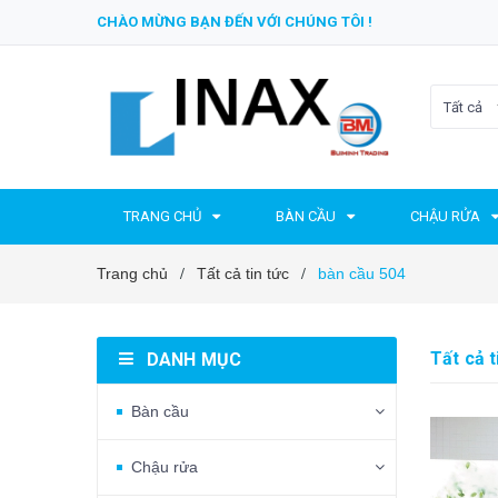
CHÀO MỪNG BẠN ĐẾN VỚI CHÚNG TÔI !
Tất cả
TRANG CHỦ
BÀN CẦU
CHẬU RỬA
Trang chủ
Tất cả tin tức
bàn cầu 504
/
/
Tất cả t
DANH MỤC
Bàn cầu
Chậu rửa