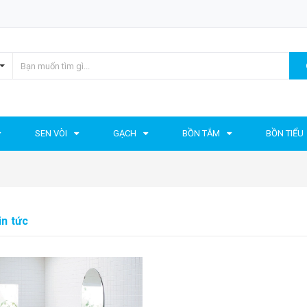
SEN VÒI
GẠCH
BỒN TẮM
BỒN TIỂU
in tức