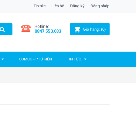
Tin tức
Liên hệ
Đăng ký
Đăng nhập
Hotline:
Giỏ hàng:
(
0
)
0847.550.033
COMBO - PHỤ KIỆN
TIN TỨC