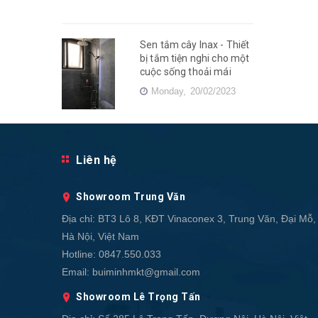
Sen tắm cây Inax - Thiết
bị tắm tiện nghi cho một
cuộc sống thoải mái
Monday,
20/02/2023
Liên hệ
Showroom Trung Văn
Địa chỉ:
BT3 Lô 8, KĐT Vinaconex 3, Trung Văn, Đại Mỗ,
Hà Nội, Việt Nam
Hotline:
0847.550.033
Email:
buiminhmkt@gmail.com
Showroom Lê Trọng Tấn