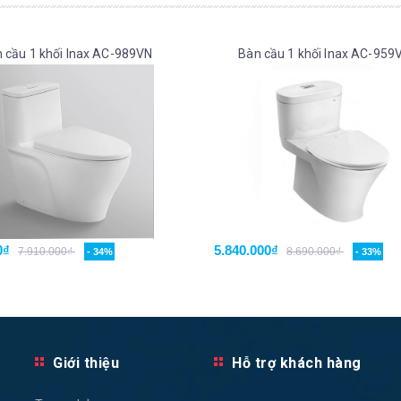
 cầu 1 khối Inax AC-989VN
Bàn cầu 1 khối Inax AC-959
0₫
5.840.000₫
7.910.000₫
8.690.000₫
- 34%
- 33%
Giới thiệu
Hỗ trợ khách hàng