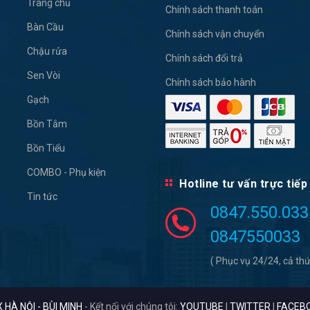
Trang chủ
Chính sách thanh toán
Bàn Cầu
Chính sách vận chuyển
Chậu rửa
Chính sách đổi trả
Sen Vòi
Chính sách bảo hành
Gạch
Bồn Tắm
Bồn Tiểu
COMBO - Phụ kiện
Hotline tư vấn trực tiếp
Tin tức
0847.550.033
0847550033
( Phục vụ 24/24, cả thứ
 HÀ NỘI - BÙI MINH
- Kết nối với chúng tôi:
YOUTUBE
|
TWITTER
|
FACEB