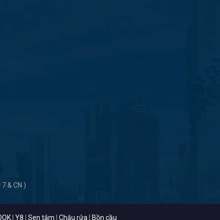
 7 & CN )
OOK
|
Y8
|
Sen tắm
|
Chậu rửa
|
Bồn cầu