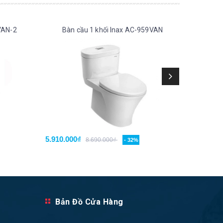
VAN-2
Bàn cầu 1 khối Inax AC-959VAN
Bàn
5.910.000₫
6.420.0
8.690.000₫
- 32%
Bản Đồ Cửa Hàng