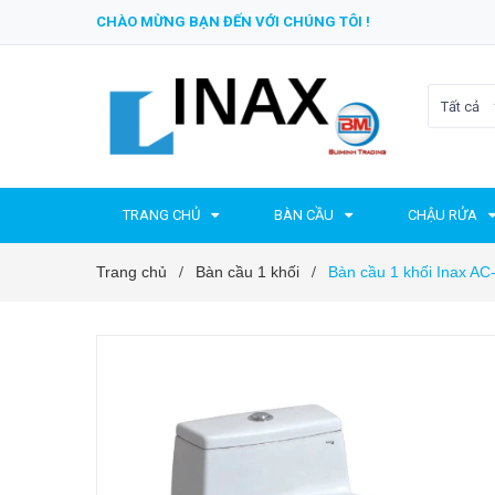
CHÀO MỪNG BẠN ĐẾN VỚI CHÚNG TÔI !
Tất cả
TRANG CHỦ
BÀN CẦU
CHẬU RỬA
Trang chủ
Bàn cầu 1 khối
Bàn cầu 1 khối Inax A
/
/