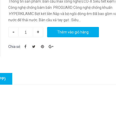
Thông tin sản phẩm: Bàn cầu Inax công nghệ ECO-X Siêu tiết kiệm nước
Công nghệ chống bám bẩn PROGUARD Công nghệ chống khuẩn
HYPERKILAMIC Bệt két liền Nắp và bệ ngồi đóng êm Đã bao gồm v
nước đế thải nước. Bàn cầu xả tay gạt : Siêu...
-
+
Thêm vào giỏ hàng
Chia sẻ:
PP)