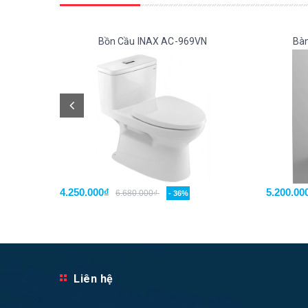
Bồn Cầu INAX AC-969VN
Bàn
4.250.000₫
5.200.00
6.680.000₫
- 36%
Liên hệ