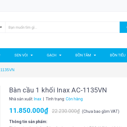
SEN VÒI
GẠCH
BỒN TẮM
BỒN TIỂU
C-1135VN
Bàn cầu 1 khối Inax AC-1135VN
Nhà sản xuất:
Inax
| Tình trạng:
Còn hàng
11.850.000₫
22.230.000₫
(
Chưa bao gồm VAT
)
Thông tin sản phẩm: