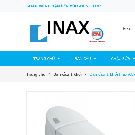
CHÀO MỪNG BẠN ĐẾN VỚI CHÚNG TÔI !
Tất cả
TRANG CHỦ
BÀN CẦU
CHẬU RỬA
Trang chủ
Bàn cầu 1 khối
Bàn cầu 1 khối Inax A
/
/