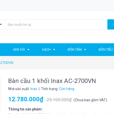
SEN VÒI
GẠCH
BỒN TẮM
BỒN TIỂU
C-2700VN
Bàn cầu 1 khối Inax AC-2700VN
Nhà sản xuất:
Inax
| Tình trạng:
Còn hàng
12.780.000₫
25.100.000₫
(
Chưa bao gồm VAT
)
Thông tin sản phẩm: