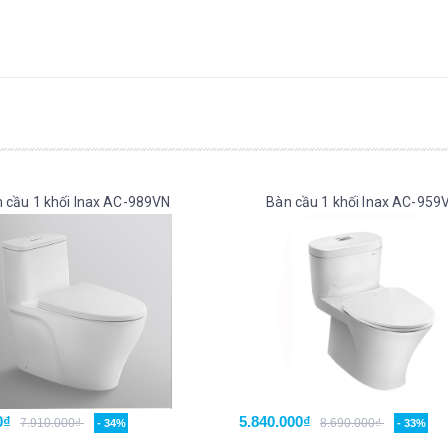
 cầu 1 khối Inax AC-989VN
Bàn cầu 1 khối Inax AC-959
0₫
5.840.000₫
7.910.000₫
8.690.000₫
- 34%
- 33%