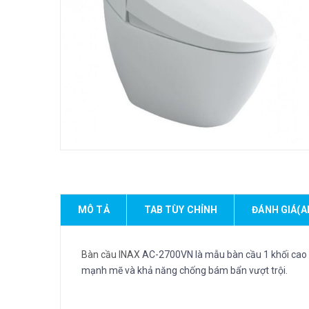
MÔ TẢ
TAB TÙY CHỈNH
ĐÁNH GIÁ(A
Bàn cầu INAX
AC-2700VN là mẫu bàn cầu 1 khối cao cấ
mạnh mẽ và khả năng chống bám bẩn vượt trội.