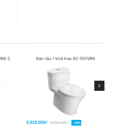
VAN-2
Bàn cầu 1 khối Inax AC-959VAN
Bàn
5.910.000₫
6.420.0
8.690.000₫
- 32%