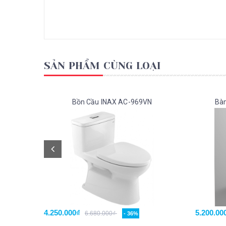
SẢN PHẨM CÙNG LOẠI
Bồn Cầu INAX AC-969VN
Bàn
4.250.000₫
5.200.00
6.680.000₫
- 36%