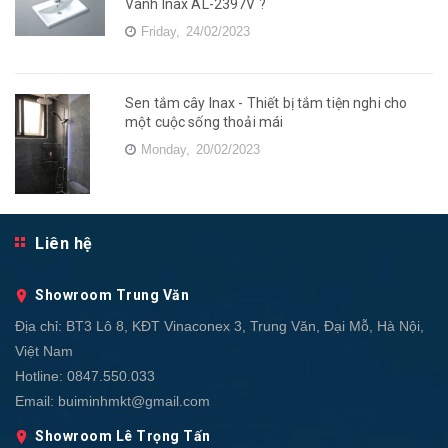
Vành Inax AL-2397V ?
Friday,
24/02/2023
Sen tắm cây Inax - Thiết bị tắm tiện nghi cho
một cuộc sống thoải mái
Monday,
20/02/2023
Liên hệ
Showroom Trung Văn
Địa chỉ:
BT3 Lô 8, KĐT Vinaconex 3, Trung Văn, Đại Mỗ, Hà Nội,
Việt Nam
Hotline:
0847.550.033
Email:
buiminhmkt@gmail.com
Showroom Lê Trọng Tấn