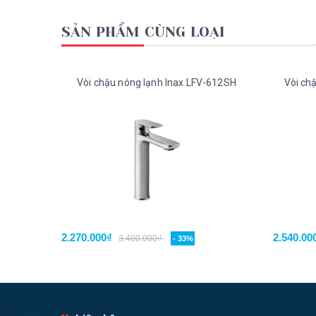
SẢN PHẨM CÙNG LOẠI
Vòi chậu nóng lạnh Inax LFV-612SH
Vòi ch
2.270.000₫
2.540.00
3.400.000₫
- 33%