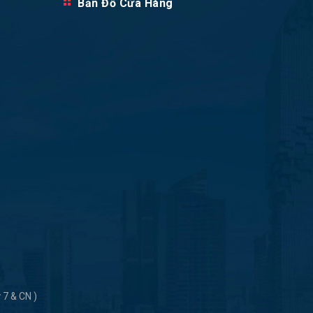
Bản Đồ Cửa Hàng
 7 & CN )