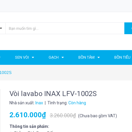
SEN VÒI
GẠCH
BỒN TẮM
BỒN TIỂU
-1002S
Vòi lavabo INAX LFV-1002S
Nhà sản xuất:
Inax
| Tình trạng:
Còn hàng
2.610.000₫
3.260.000₫
(
Chưa bao gồm VAT
)
Thông tin sản phẩm: