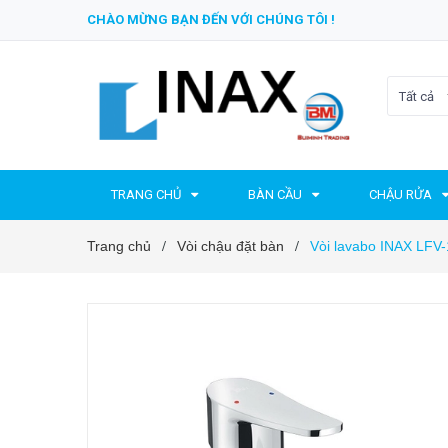
CHÀO MỪNG BẠN ĐẾN VỚI CHÚNG TÔI !
Tất cả
TRANG CHỦ
BÀN CẦU
CHẬU RỬA
Trang chủ
Vòi chậu đặt bàn
Vòi lavabo INAX LFV
/
/