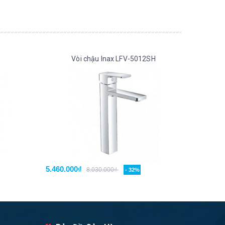
S
Vòi chậu Inax LFV-5012SH
5.460.000₫
8.030.000₫
- 32%