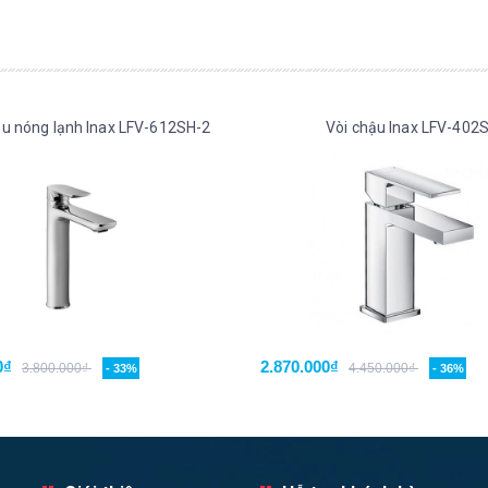
ậu nóng lạnh Inax LFV-612SH-2
Vòi chậu Inax LFV-402
0₫
2.870.000₫
3.800.000₫
4.450.000₫
- 33%
- 36%