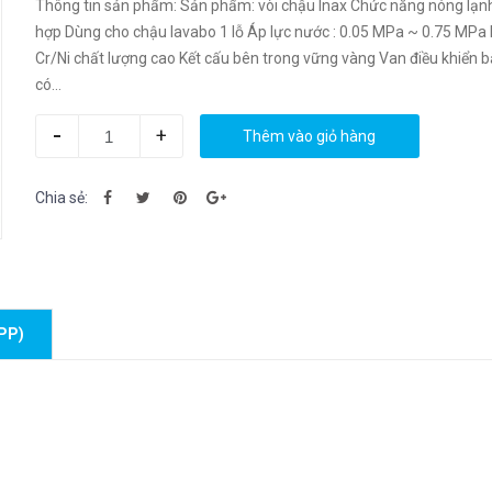
Thông tin sản phẩm: Sản phẩm: vòi chậu Inax Chức năng nóng lạn
hợp Dùng cho chậu lavabo 1 lỗ Áp lực nước : 0.05 MPa ~ 0.75 MPa
Cr/Ni chất lượng cao Kết cấu bên trong vững vàng Van điều khiển 
có...
-
+
Thêm vào giỏ hàng
Chia sẻ:
PP)