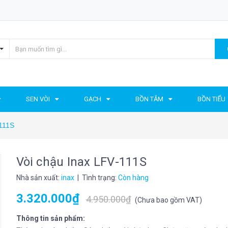
SEN VÒI
GẠCH
BỒN TẮM
BỒN TIỂU
-111S
Vòi chậu Inax LFV-111S
Nhà sản xuất:
inax
| Tình trạng:
Còn hàng
3.320.000₫
4.950.000₫
(
Chưa bao gồm VAT
)
Thông tin sản phẩm: