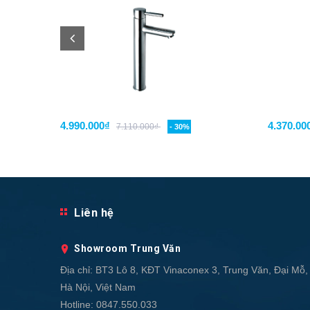
4.990.000₫
4.370.00
7.110.000₫
- 30%
Liên hệ
Showroom Trung Văn
Địa chỉ:
BT3 Lô 8, KĐT Vinaconex 3, Trung Văn, Đại Mỗ,
Hà Nội, Việt Nam
Hotline:
0847.550.033