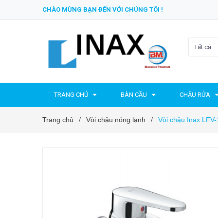
CHÀO MỪNG BẠN ĐẾN VỚI CHÚNG TÔI !
Tất cả
TRANG CHỦ
BÀN CẦU
CHẬU RỬA
Trang chủ
Vòi chậu nóng lạnh
Vòi chậu Inax LFV
/
/