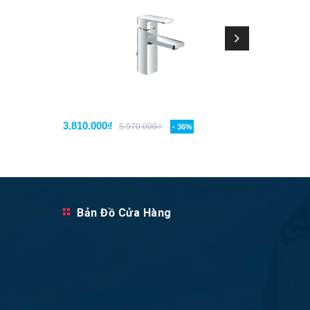
3.810.000₫
3.860.0
5.970.000₫
- 36%
Bản Đồ Cửa Hàng