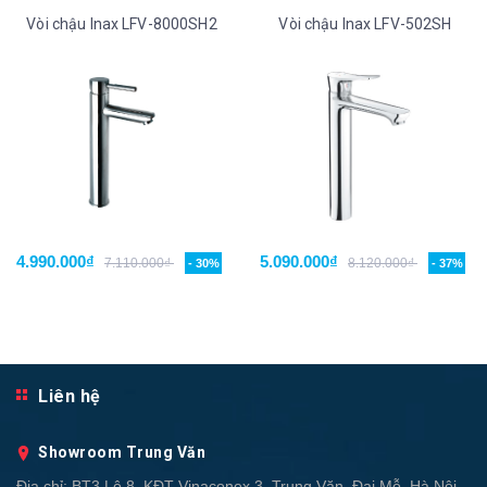
Vòi chậu Inax LFV-8000SH2
Vòi chậu Inax LFV-502SH
4.990.000₫
5.090.000₫
7.110.000₫
8.120.000₫
- 30%
- 37%
Liên hệ
Showroom Trung Văn
Địa chỉ:
BT3 Lô 8, KĐT Vinaconex 3, Trung Văn, Đại Mỗ, Hà Nội,