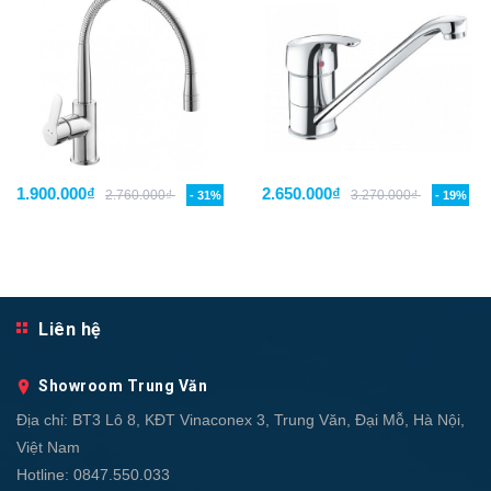
1.900.000₫
2.650.000₫
2.760.000₫
3.270.000₫
- 31%
- 19%
Liên hệ
Showroom Trung Văn
Địa chỉ:
BT3 Lô 8, KĐT Vinaconex 3, Trung Văn, Đại Mỗ, Hà Nội,
Việt Nam
Hotline:
0847.550.033