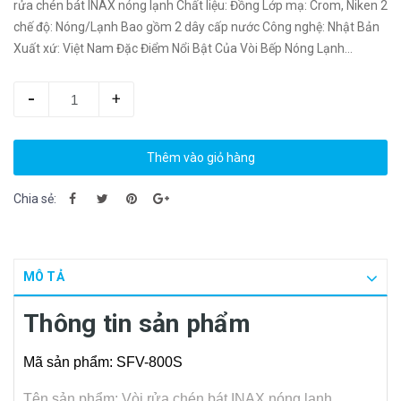
rửa chén bát INAX nóng lạnh Chất liệu: Đồng Lớp mạ: Crom, Niken 2
chế độ: Nóng/Lạnh Bao gồm 2 dây cấp nước Công nghệ: Nhật Bản
Xuất xứ: Việt Nam Đặc Điểm Nổi Bật Của Vòi Bếp Nóng Lạnh...
-
+
Thêm vào giỏ hàng
Chia sẻ:
MÔ TẢ
Thông tin sản phẩm
Mã sản phẩm: SFV-800S
Tên sản phẩm: Vòi rửa chén bát INAX nóng lạnh