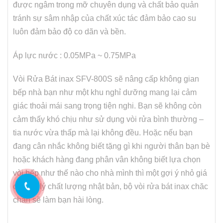
được ngâm trong mỡ chuyên dụng và chất bảo quản
tránh sự sâm nhập của chất xúc tác đảm bảo cao su
luôn đảm bảo độ co dãn và bền.
Áp lực nước : 0.05MPa ~ 0.75MPa
Vòi Rửa Bát inax SFV-800S sẽ nâng cấp không gian
bếp nhà bạn như một khu nghỉ dưỡng mang lại cảm
giác thoải mái sang trọng tiện nghi. Bạn sẽ không còn
cảm thấy khó chịu như sử dụng vòi rửa bình thường –
tia nước vừa thấp mà lại không đều. Hoặc nếu bạn
đang cân nhắc không biết tặng gì khi người thân bạn bè
hoặc khách hàng đang phân vân không biết lựa chọn
vòi bếp như thế nào cho nhà mình thì một gợi ý nhỏ giá
cả hợp lý chất lượng nhật bản, bộ vòi rửa bát inax chăc
chắn sẽ làm bạn hài lòng.