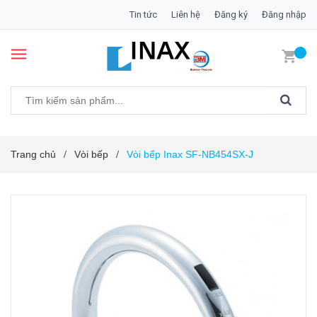
Tin tức
Liên hệ
Đăng ký
Đăng nhập
Trang chủ
Vòi bếp
Vòi bếp Inax SF-NB454SX-J
/
/