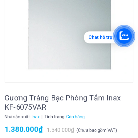
Chat hỗ trợ
Gương Tráng Bạc Phòng Tắm Inax
KF-6075VAR
Nhà sản xuất:
Inax
| Tình trạng:
Còn hàng
1.380.000₫
1.540.000₫
(
Chưa bao gồm VAT
)