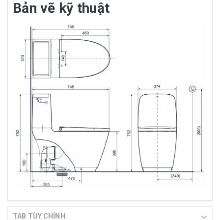
Bản vẽ kỹ thuật
TAB TÙY CHỈNH