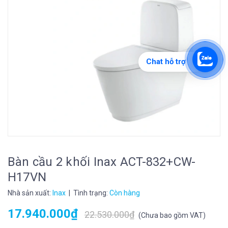
Chat hỗ trợ
Bàn cầu 2 khối Inax ACT-832+CW-
H17VN
Nhà sản xuất:
Inax
| Tình trạng:
Còn hàng
17.940.000₫
22.530.000₫
(
Chưa bao gồm VAT
)