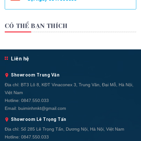
CÓ THỂ BẠN THÍCH
Liên hệ
Showroom Trung Văn
Địa chỉ:
BT3 Lô 8, KĐT Vinaconex 3, Trung Văn, Đại Mỗ, Hà Nội,
Việt Nam
Hotline:
0847.550.033
Email:
buiminhmkt@gmail.com
Showroom Lê Trọng Tấn
Địa chỉ:
Số 285 Lê Trọng Tấn, Dương Nội, Hà Nội, Việt Nam
Hotline:
0847.550.033