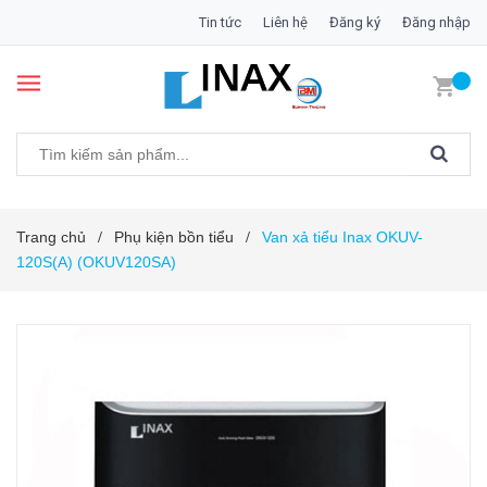
Tin tức
Liên hệ
Đăng ký
Đăng nhập
Trang chủ
Phụ kiện bồn tiểu
Van xả tiểu Inax OKUV-
/
/
120S(A) (OKUV120SA)