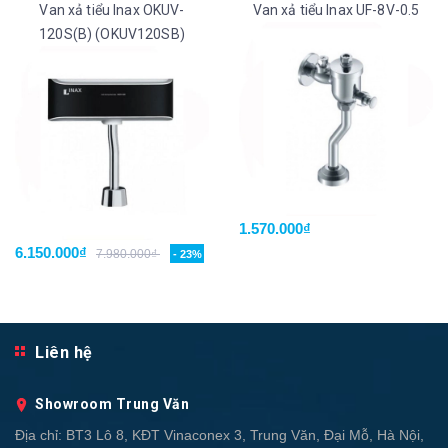
Van xả tiểu Inax OKUV-
Van xả tiểu Inax UF-8V-0.5
120S(B) (OKUV120SB)
1.570.000₫
6.150.000₫
7.980.000₫
- 23%
Liên hệ
Showroom Trung Văn
Địa chỉ:
BT3 Lô 8, KĐT Vinaconex 3, Trung Văn, Đại Mỗ, Hà Nội,