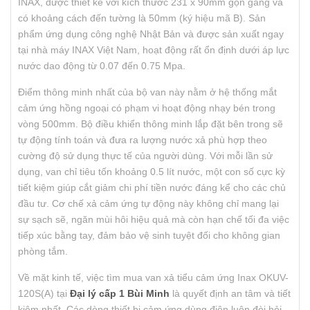
INAX, được thiết kế với kích thước 231 x 90mm gọn gàng và
có khoảng cách đến tường là 50mm (ký hiệu mã B). Sản
phẩm ứng dụng công nghệ Nhật Bản và được sản xuất ngay
tại nhà máy INAX Việt Nam, hoạt động rất ổn định dưới áp lực
nước dao động từ 0.07 đến 0.75 Mpa.
Điểm thông minh nhất của bộ van này nằm ở hệ thống mắt
cảm ứng hồng ngoại có phạm vi hoạt động nhạy bén trong
vòng 500mm. Bộ điều khiển thông minh lắp đặt bên trong sẽ
tự động tính toán và đưa ra lượng nước xả phù hợp theo
cường độ sử dụng thực tế của người dùng. Với mỗi lần sử
dụng, van chỉ tiêu tốn khoảng 0.5 lít nước, một con số cực kỳ
tiết kiệm giúp cắt giảm chi phí tiền nước đáng kể cho các chủ
đầu tư. Cơ chế xả cảm ứng tự động này không chỉ mang lại
sự sạch sẽ, ngăn mùi hôi hiệu quả mà còn hạn chế tối đa việc
tiếp xúc bằng tay, đảm bảo vệ sinh tuyệt đối cho không gian
phòng tắm.
Về mặt kinh tế, việc tìm mua van xả tiểu cảm ứng Inax OKUV-
120S(A) tại
Đại lý cấp 1 Bùi Minh
là quyết định an tâm và tiết
kiệm nhất. Các dòng thiết bị cảm ứng dùng điện luôn đòi hỏi