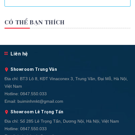
CÓ THỂ BẠN THÍCH
Liên hệ
Showroom Trung Văn
Địa chỉ:
BT3 Lô 8, KĐT Vinaconex 3, Trung Văn, Đại Mỗ, Hà Nội,
Việt Nam
Hotline:
0847.550.033
Email:
buiminhmkt@gmail.com
Showroom Lê Trọng Tấn
Địa chỉ:
Số 285 Lê Trọng Tấn, Dương Nội, Hà Nội, Việt Nam
Hotline:
0847.550.033