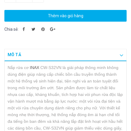
Thêm vào giỏ hàng
Chia sẻ:
MÔ TẢ
Nắp rửa cơ
INAX
CW-S32VN là giải pháp thông minh không
dùng điện giúp nâng cấp chiếc bồn cầu truyền thống thành
một hệ thống vệ sinh hiện đại, tiện nghi và an toàn tuyệt đối
trong môi trường ẩm ướt. Sản phẩm được làm từ chất liệu
nhựa cao cấp, kháng khuẩn, tích hợp hai vòi phun rửa độc lập
vận hành mượt mà bằng áp lực nước: một vòi rửa đại tiện và
một vòi rửa chuyên dụng dành riêng cho phụ nữ. Với thiết kế
mỏng nhẹ thời thượng, hệ thống nắp đóng êm ái hạn chế tối
đa tiếng ồn ban đêm và khả năng lắp đặt linh hoạt với hầu hết
các dáng bồn cầu, CW-S32VN giúp giảm thiểu việc dùng giấy,