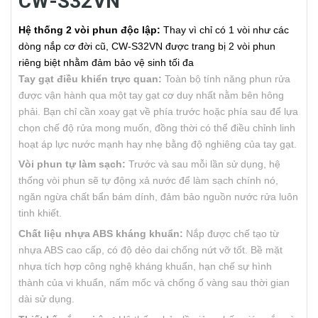
CW-S32VN
Hệ thống 2 vòi phun độc lập:
Thay vì chỉ có 1 vòi như các
dòng nắp cơ đời cũ, CW-S32VN được trang bị 2 vòi phun
riêng biệt nhằm đảm bảo vệ sinh tối đa
Tay gạt điều khiển trực quan:
Toàn bộ tính năng phun rửa
được vận hành qua một tay gạt cơ duy nhất nằm bên hông
phải. Bạn chỉ cần xoay gạt về phía trước hoặc phía sau để lựa
chọn chế độ rửa mong muốn, đồng thời có thể điều chỉnh linh
hoạt áp lực nước mạnh hay nhẹ bằng độ nghiêng của tay gạt.
Vòi phun tự làm sạch:
Trước và sau mỗi lần sử dụng, hệ
thống vòi phun sẽ tự động xả nước để làm sạch chính nó,
ngăn ngừa chất bẩn bám dính, đảm bảo nguồn nước rửa luôn
tinh khiết.
Chất liệu nhựa ABS kháng khuẩn:
Nắp được chế tạo từ
nhựa ABS cao cấp, có độ dẻo dai chống nứt vỡ tốt. Bề mặt
nhựa tích hợp công nghệ kháng khuẩn, hạn chế sự hình
thành của vi khuẩn, nấm mốc và chống ố vàng sau thời gian
dài sử dụng.