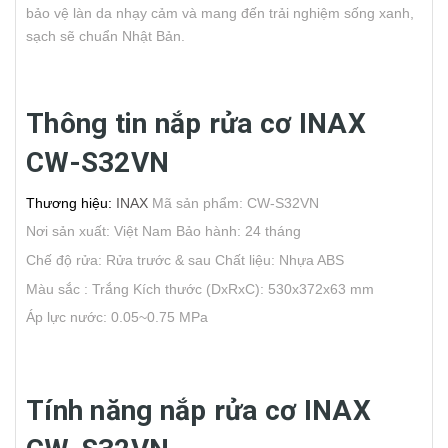
bảo vệ làn da nhạy cảm và mang đến trải nghiệm sống xanh,
sạch sẽ chuẩn Nhật Bản.
Thông tin nắp rửa cơ INAX
CW-S32VN
Thương hiệu:
INAX
Mã sản phẩm: CW-S32VN
Nơi sản xuất: Việt Nam
Bảo hành: 24 tháng
Chế độ rửa: Rửa trước & sau
Chất liệu: Nhựa ABS
Màu sắc : Trắng
Kích thước (DxRxC): 530x372x63 mm
Áp lực nước: 0.05~0.75 MPa
Tính năng nắp rửa cơ INAX