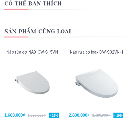
CÓ THỂ BẠN THÍCH
SẢN PHẨM CÙNG LOẠI
Nắp rửa cơ INAX CW-S15VN
Nắp rửa cơ Inax CW-S32VN-1
1.660.000₫
2.830.000₫
1.980.000₫
3.490.000₫
- 16%
- 19%