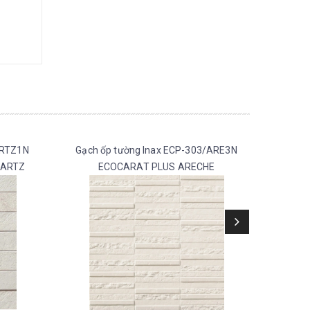
-RTZ1N
Gạch ốp tường Inax ECP-303/ARE3N
Gạch 
UARTZ
ECOCARAT PLUS ARECHE