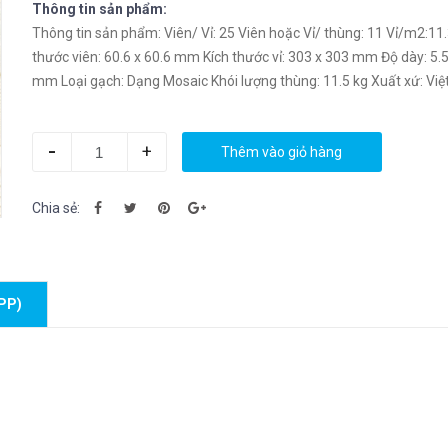
Thông tin sản phẩm:
Thông tin sản phẩm: Viên/ Vỉ: 25 Viên hoặc Vỉ/ thùng: 11 Vỉ/m2:11.3 Kích
thước viên: 60.6 x 60.6 mm Kích thước vỉ: 303 x 303 mm Độ dày: 5.5 & 8.5
mm Loại gạch: Dạng Mosaic Khói lượng thùng: 11.5 kg Xuất xứ: Việt Nam
-
+
Thêm vào giỏ hàng
Chia sẻ:
PP)