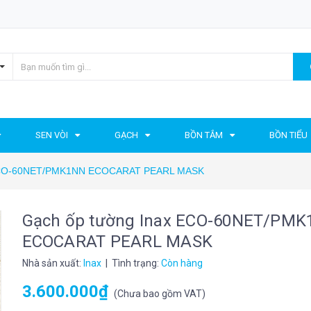
SEN VÒI
GẠCH
BỒN TẮM
BỒN TIỂU
 ECO-60NET/PMK1NN ECOCARAT PEARL MASK
Gạch ốp tường Inax ECO-60NET/PM
ECOCARAT PEARL MASK
Nhà sản xuất:
Inax
| Tình trạng:
Còn hàng
3.600.000₫
(
Chưa bao gồm VAT
)