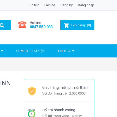
Tin tức
Liên hệ
Đăng ký
Đăng nhập
Hotline:
Giỏ hàng:
(
0
)
0847.550.033
COMBO - PHỤ KIỆN
TIN TỨC
K1NN
Giao hàng miễn phí nội thành
Với đơn hàng trên 2.000.000đ
Đổi trả nhanh chóng
Đổi trả trong vòng 14 ngày