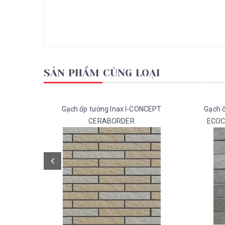
SẢN PHẨM CÙNG LOẠI
Gạch ốp tường Inax I-CONCEPT
Gạch 
CERABORDER
ECOC