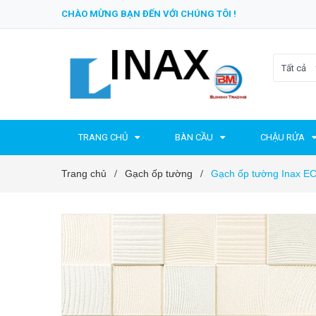
CHÀO MỪNG BẠN ĐẾN VỚI CHÚNG TÔI !
Tất cả
TRANG CHỦ
BÀN CẦU
CHẬU RỬA
Trang chủ
Gạch ốp tường
Gạch ốp tường Inax
/
/