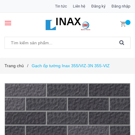
Tin tức
Liên hệ
Đăng ký
Đăng nhập
Trang chủ
Gạch ốp tường Inax 355/VIZ-3N 355-VIZ
/