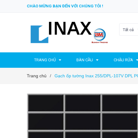
CHÀO MỪNG BẠN ĐẾN VỚI CHÚNG TÔI !
Tất cả
TRANG CHỦ
BÀN CẦU
CHẬU RỬA
Trang chủ
Gạch ốp tường Inax 255/DPL-107V DPL
/