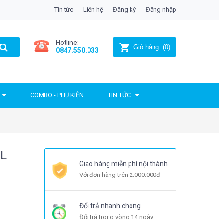
Tin tức
Liên hệ
Đăng ký
Đăng nhập
Hotline:
Giỏ hàng:
(
0
)
0847.550.033
COMBO - PHỤ KIỆN
TIN TỨC
PL
Giao hàng miễn phí nội thành
Với đơn hàng trên 2.000.000đ
Đổi trả nhanh chóng
Đổi trả trong vòng 14 ngày