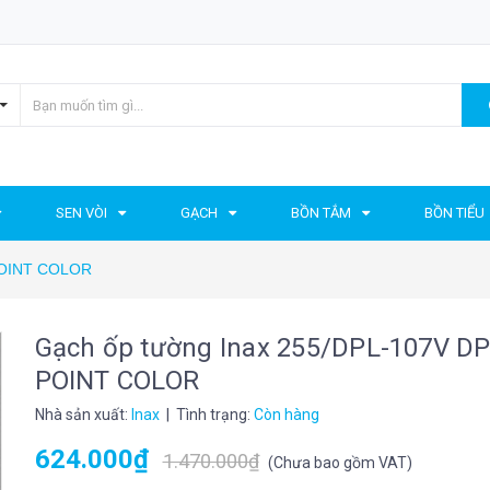
SEN VÒI
GẠCH
BỒN TẮM
BỒN TIỂU
 POINT COLOR
Gạch ốp tường Inax 255/DPL-107V D
POINT COLOR
Nhà sản xuất:
Inax
| Tình trạng:
Còn hàng
624.000₫
1.470.000₫
(
Chưa bao gồm VAT
)