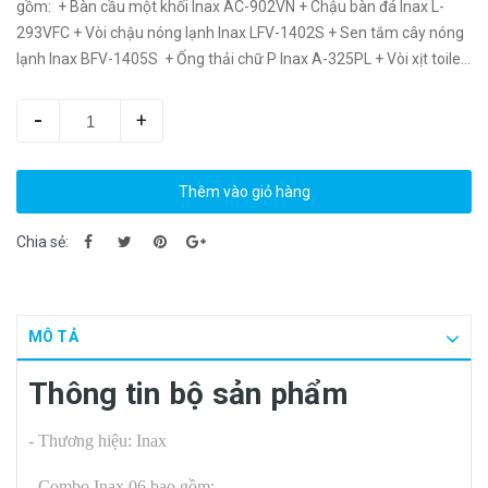
gồm: + Bàn cầu một khối Inax AC-902VN + Chậu bàn đá Inax L-
293VFC + Vòi chậu nóng lạnh Inax LFV-1402S + Sen tắm cây nóng
lạnh Inax BFV-1405S + Ống thải chữ P Inax A-325PL + Vòi xịt toilet
Inax CFV-102A -...
-
+
Thêm vào giỏ hàng
Chia sẻ:
MÔ TẢ
Thông tin bộ sản phẩm
- Thương hiệu: Inax
- Combo Inax 06 bao gồm: